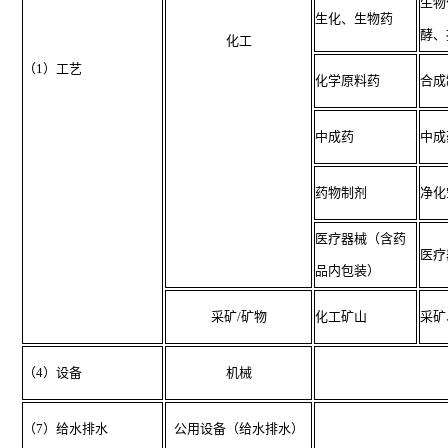
生物
生化、生物药
酵、
化工
（1）工艺
化学原料药
合成
中成药
中成
药物制剂
净化
医疗器械（含药
医疗
品内包装）
采矿/矿物
化工矿山
采矿
（4）设备
机械
（7）给水排水
公用设备（给水排水）