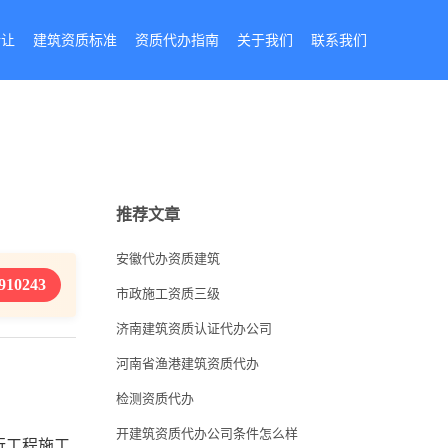
转让
建筑资质标准
资质代办指南
关于我们
联系我们
推荐文章
安徽代办资质建筑
910243
市政施工资质三级
济南建筑资质认证代办公司
河南省渔港建筑资质代办
检测资质代办
开建筑资质代办公司条件怎么样
行工程施工