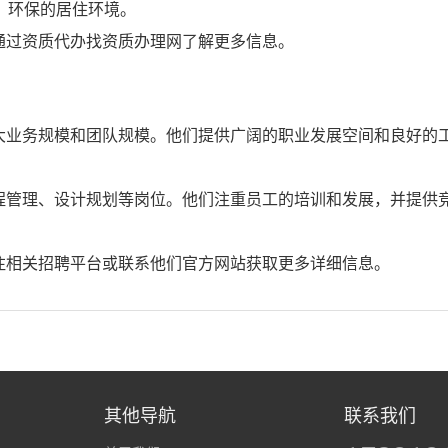
、环保的居住环境。
通过资质代办找资质办理网了解更多信息。
大业务规模和团队规模。他们提供广阔的职业发展空间和良好的
程管理、设计规划等岗位。他们注重员工的培训和发展，并提供
注相关招聘平台或联系他们官方网站获取更多详细信息。
其他导航
联系我们