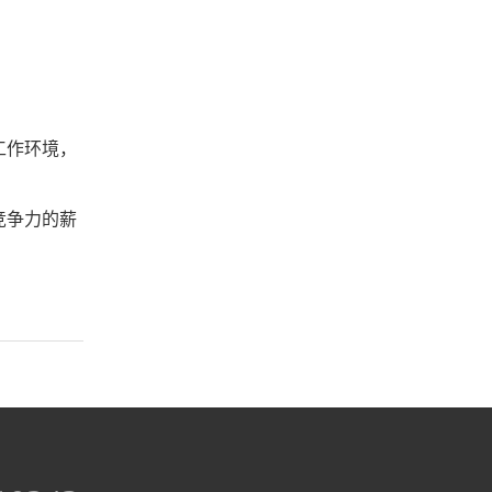
工作环境，
竞争力的薪