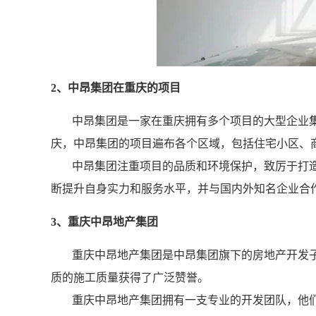
2、中昂集团在重庆的项目
中昂集团是一家在重庆拥有多个项目的大型企业
庆，中昂集团的项目遍布各个区域，包括住宅小区、
中昂集团注重项目的品质和环境保护，致厉于打造
断提升自身实力和服务水平，并与国内外知名企业合
3、重庆中昂地产集团
重庆中昂地产集团是中昂集团旗下的房地产开发
质的施工质量获得了广泛赞誉。
重庆中昂地产集团拥有一支专业的开发团队，他