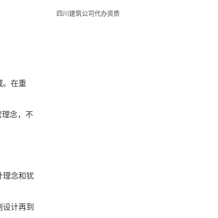
四川建筑公司代办资质
域。在重
营理念，不
计理念和犹
划设计再到