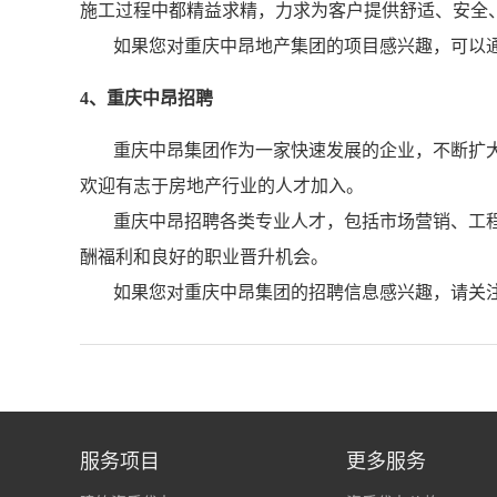
施工过程中都精益求精，力求为客户提供舒适、安全
如果您对重庆中昂地产集团的项目感兴趣，可以
4、重庆中昂招聘
重庆中昂集团作为一家快速发展的企业，不断扩
欢迎有志于房地产行业的人才加入。
重庆中昂招聘各类专业人才，包括市场营销、工
酬福利和良好的职业晋升机会。
如果您对重庆中昂集团的招聘信息感兴趣，请关
服务项目
更多服务