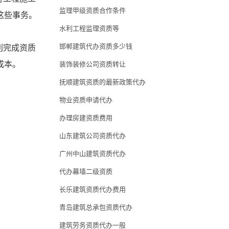
监理甲级资质合作条件
这些事务。
水利工程监理资质等
邯郸建筑代办资质多少钱
利完成资质
成本。
装饰装修公司资质转让
抚顺建筑资质的最新政策代办
物业资质申请代办
办理房建资质费用
山东建筑公司资质代办
广州中山建筑资质代办
代办幕墙二级资质
长乐建筑资质代办费用
青岛建筑总承包资质代办
建筑劳务资质代办一般