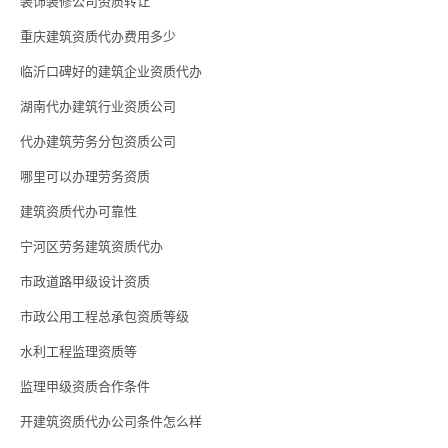
装饰装修公司资质转让
重庆建筑资质代办费用多少
临沂口碑好的建筑企业资质代办
湖南代办建筑行业资质公司
代办建筑劳务分包资质公司
哪里可以办理劳务资质
建筑资质代办可靠性
宁河区劳务建筑资质代办
市政道路甲级设计资质
市政公用工程总承包资质等级
水利工程监理资质等
监理甲级资质合作条件
开建筑资质代办公司条件怎么样