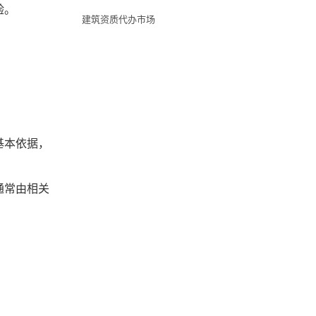
验。
建筑资质代办市场
基本依据，
通常由相关
。