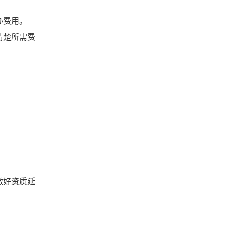
办费用。
清楚所需费
做好资质延