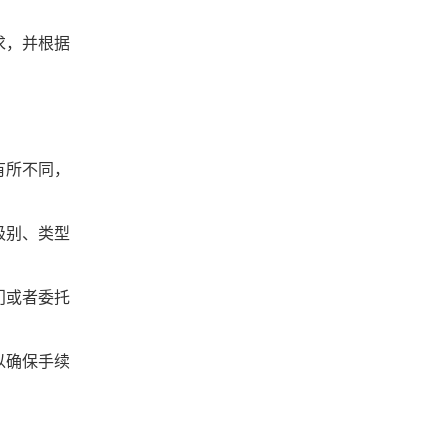
求，并根据
有所不同，
级别、类型
门或者委托
以确保手续