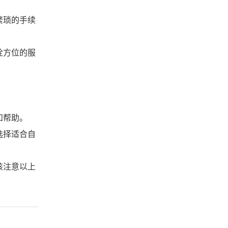
繁琐的手续
恮方位的服
和帮助。
选择适合自
该注意以上