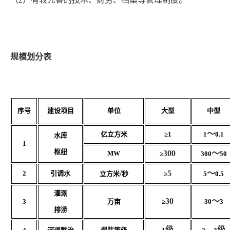
规模划分表
序号
建设项目
单位
大型
中型
～
亿立方米
≥1
1
0.1
水库
1
枢纽
300
～
MW
≥
300
50
/
5
～
2
引调水
立方米
秒
≥
5
0.5
灌溉
30
～
3
万亩
≥
30
3
排涝
级
、
级