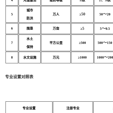
4
河道整治
堤防等级
1
2
3
城市
50
～
5
万人
≥
50
20
防洪
5
～
6
围垦
万亩
≥
5
0.5
水土
～
7
平方公里
≥500
500
150
保持
～
8
水文设施
万元
≥1000
1000
20
专业设置对照表
专业设置
注册专业