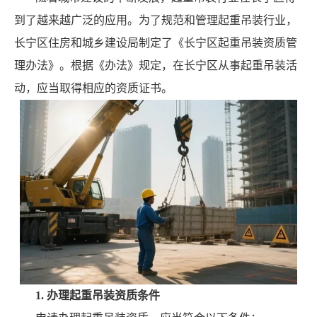
到了越来越广泛的应用。为了规范和管理起重吊装行业，
长宁区住房和城乡建设局制定了《长宁区起重吊装资质管
理办法》。根据《办法》规定，在长宁区从事起重吊装活
动，应当取得相应的资质证书。
1. 办理起重吊装资质条件