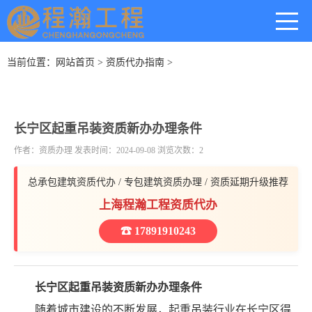
当前位置：
网站首页
>
资质代办指南
>
长宁区起重吊装资质新办办理条件
作者：资质办理 发表时间：2024-09-08 浏览次数：2
总承包建筑资质代办 / 专包建筑资质办理 / 资质延期升级推荐
上海程瀚工程资质代办
☎ 17891910243
长宁区起重吊装资质新办办理条件
随着城市建设的不断发展，起重吊装行业在长宁区得