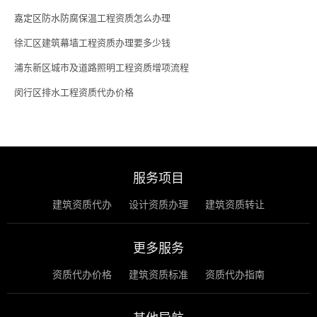
嘉定区防水防腐保温工程资质怎么办理
徐汇区建筑幕墙工程资质办理要多少钱
浦东新区城市及道路照明工程资质增项流程
闵行区排水工程资质代办价格
服务项目
建筑资质代办
设计资质办理
建筑资质转让
更多服务
资质代办价格
建筑资质标准
资质代办指南