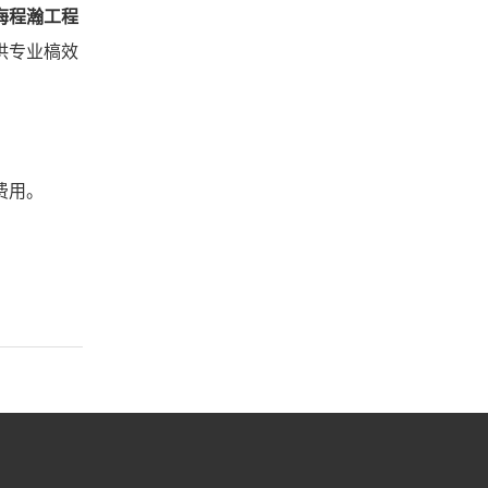
海程瀚工程
供专业槁效
费用。