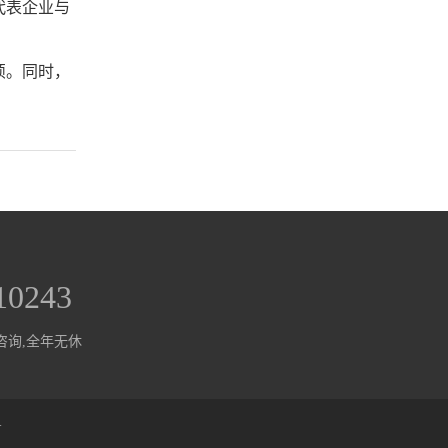
代表企业与
烦。同时，
10243
咨询,全年无休
号