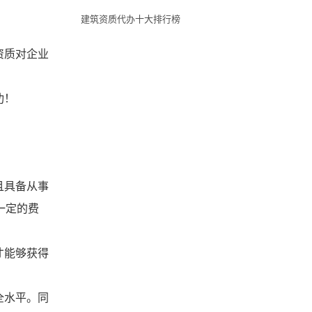
建筑资质代办十大排行榜
资质对企业
功！
。
且具备从事
一定的费
才能够获得
全水平。同