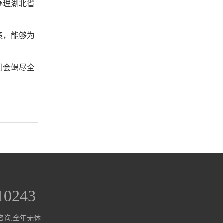
办理湖北省
策，能够为
们会竭尽全
10243
咨询,全年无休