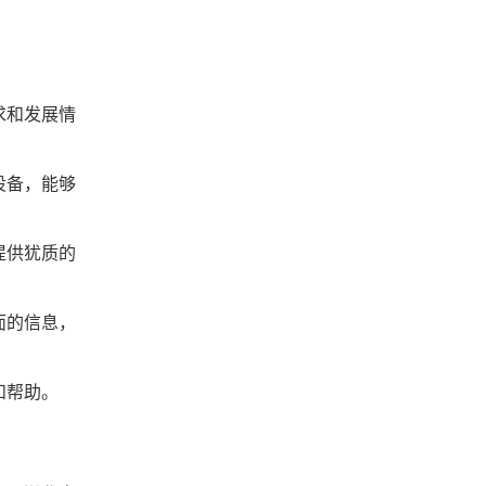
求和发展情
设备，能够
提供犹质的
面的信息，
和帮助。