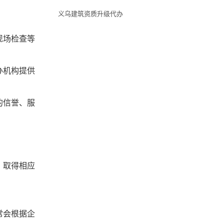
义乌建筑资质升级代办
。
现场检查等
办机构提供
的信誉、服
，取得相应
常会根据企