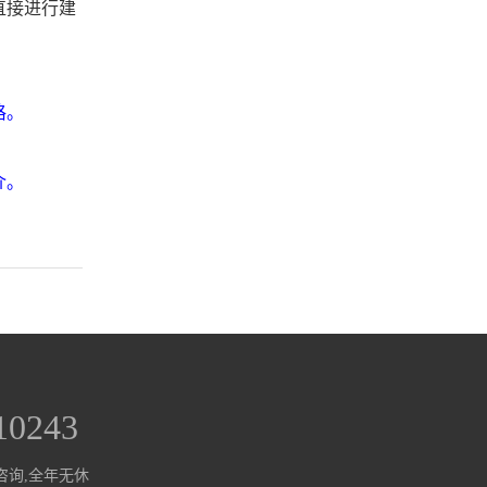
直接进行建
格。
介。
10243
咨询,全年无休