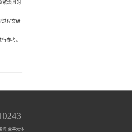
项繁琐且时
理过程交给
进行参考。
10243
咨询,全年无休