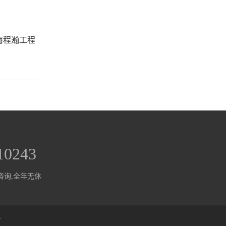
海程瀚工程
10243
咨询,全年无休
号