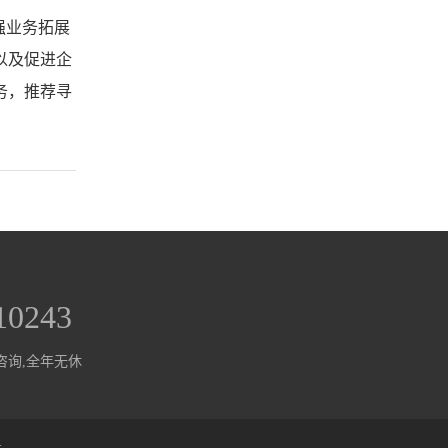
强业务拓展
以及促进企
务，推荐寻
10243
咨询,全年无休
号