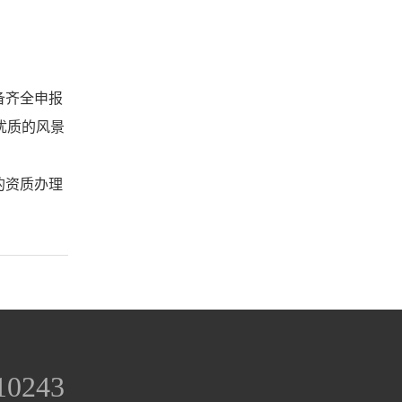
备齐全申报
犹质的风景
的资质办理
10243