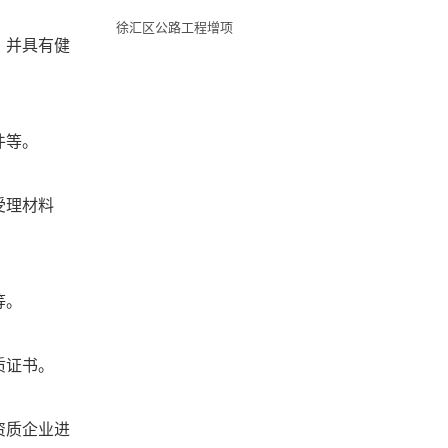
徐汇区公路工程增项
，并具有健
件等。
受理材料
等。
质证书。
资质企业进