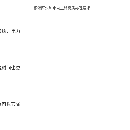
杨浦区水利水电工程资质办理要求
资质、电力
理时间也更
办可以节省