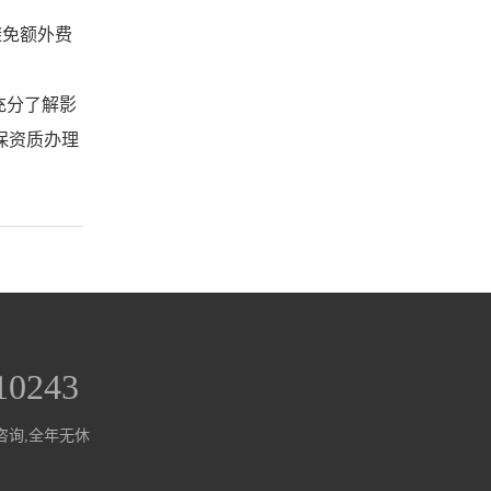
避免额外费
充分了解影
保资质办理
10243
咨询,全年无休