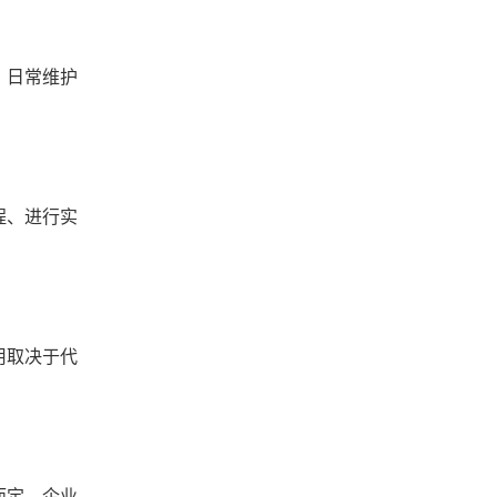
、日常维护
程、进行实
用取决于代
而定。企业